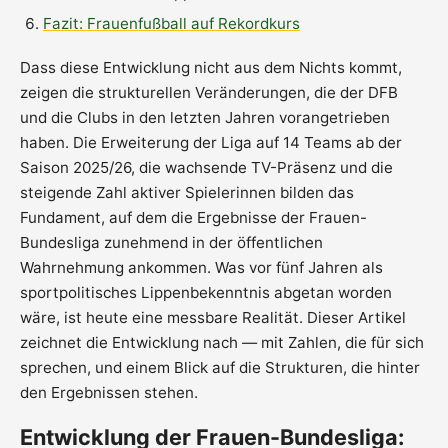
Fazit: Frauenfußball auf Rekordkurs
Dass diese Entwicklung nicht aus dem Nichts kommt,
zeigen die strukturellen Veränderungen, die der DFB
und die Clubs in den letzten Jahren vorangetrieben
haben. Die Erweiterung der Liga auf 14 Teams ab der
Saison 2025/26, die wachsende TV-Präsenz und die
steigende Zahl aktiver Spielerinnen bilden das
Fundament, auf dem die Ergebnisse der Frauen-
Bundesliga zunehmend in der öffentlichen
Wahrnehmung ankommen. Was vor fünf Jahren als
sportpolitisches Lippenbekenntnis abgetan worden
wäre, ist heute eine messbare Realität. Dieser Artikel
zeichnet die Entwicklung nach — mit Zahlen, die für sich
sprechen, und einem Blick auf die Strukturen, die hinter
den Ergebnissen stehen.
Entwicklung der Frauen-Bundesliga: