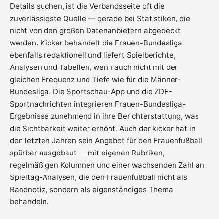
Details suchen, ist die Verbandsseite oft die
zuverlässigste Quelle — gerade bei Statistiken, die
nicht von den großen Datenanbietern abgedeckt
werden. Kicker behandelt die Frauen-Bundesliga
ebenfalls redaktionell und liefert Spielberichte,
Analysen und Tabellen, wenn auch nicht mit der
gleichen Frequenz und Tiefe wie für die Männer-
Bundesliga. Die Sportschau-App und die ZDF-
Sportnachrichten integrieren Frauen-Bundesliga-
Ergebnisse zunehmend in ihre Berichterstattung, was
die Sichtbarkeit weiter erhöht. Auch der kicker hat in
den letzten Jahren sein Angebot für den Frauenfußball
spürbar ausgebaut — mit eigenen Rubriken,
regelmäßigen Kolumnen und einer wachsenden Zahl an
Spieltag-Analysen, die den Frauenfußball nicht als
Randnotiz, sondern als eigenständiges Thema
behandeln.