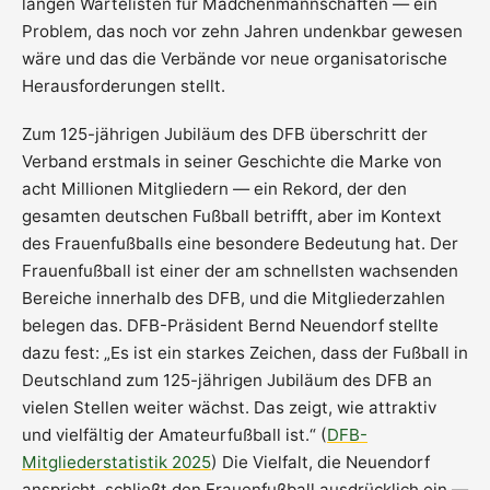
langen Wartelisten für Mädchenmannschaften — ein
Problem, das noch vor zehn Jahren undenkbar gewesen
wäre und das die Verbände vor neue organisatorische
Herausforderungen stellt.
Zum 125-jährigen Jubiläum des DFB überschritt der
Verband erstmals in seiner Geschichte die Marke von
acht Millionen Mitgliedern — ein Rekord, der den
gesamten deutschen Fußball betrifft, aber im Kontext
des Frauenfußballs eine besondere Bedeutung hat. Der
Frauenfußball ist einer der am schnellsten wachsenden
Bereiche innerhalb des DFB, und die Mitgliederzahlen
belegen das. DFB-Präsident Bernd Neuendorf stellte
dazu fest: „Es ist ein starkes Zeichen, dass der Fußball in
Deutschland zum 125-jährigen Jubiläum des DFB an
vielen Stellen weiter wächst. Das zeigt, wie attraktiv
und vielfältig der Amateurfußball ist.“ (
DFB-
Mitgliederstatistik 2025
) Die Vielfalt, die Neuendorf
anspricht, schließt den Frauenfußball ausdrücklich ein —