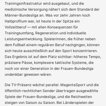
Trainingsinfrastruktur wird ausgebaut, und die
medizinische Versorgung nähert sich dem Standard der
Männer-Bundesliga an. Was vor zehn Jahren noch
Halbprofitum war, ist heute in der Spitze ein
Vollzeitberuf — mit allen Konsequenzen für
Trainingsumfang, Regeneration und individuelle
Leistungsentwicklung. Spielerinnen, die früher neben
dem Fußball einem regulären Beruf nachgingen, können
sich heute ausschließlich auf den Sport konzentrieren.
Das Ergebnis ist auf dem Platz sichtbar: höheres Tempo,
präzisere Pässe, komplexere taktische Systeme, die
noch vor einer Generation in der Frauen-Bundesliga
undenkbar gewesen wären.
Die TV-Präsenz wächst parallel. MagentaSport und die
öffentlich-rechtlichen Sender übertragen ausgewählte
Spiele der Frauen-Bundesliga, und die Reichweiten
steigen von Saison zu Saison. Bei Länderspielen der