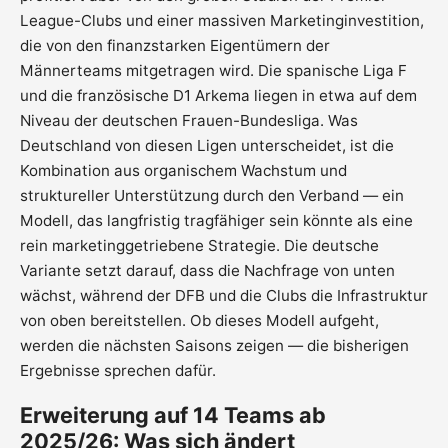
League-Clubs und einer massiven Marketinginvestition,
die von den finanzstarken Eigentümern der
Männerteams mitgetragen wird. Die spanische Liga F
und die französische D1 Arkema liegen in etwa auf dem
Niveau der deutschen Frauen-Bundesliga. Was
Deutschland von diesen Ligen unterscheidet, ist die
Kombination aus organischem Wachstum und
struktureller Unterstützung durch den Verband — ein
Modell, das langfristig tragfähiger sein könnte als eine
rein marketinggetriebene Strategie. Die deutsche
Variante setzt darauf, dass die Nachfrage von unten
wächst, während der DFB und die Clubs die Infrastruktur
von oben bereitstellen. Ob dieses Modell aufgeht,
werden die nächsten Saisons zeigen — die bisherigen
Ergebnisse sprechen dafür.
Erweiterung auf 14 Teams ab
2025/26: Was sich ändert