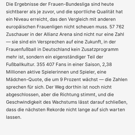
Die Ergebnisse der Frauen-Bundesliga sind heute
sichtbarer als je zuvor, und die sportliche Qualität hat
ein Niveau erreicht, das den Vergleich mit anderen
europäischen Frauenligen nicht scheuen muss. 57 762
Zuschauer in der Allianz Arena sind nicht nur eine Zahl
— sie sind ein Versprechen auf eine Zukunft, in der
Frauenfußball in Deutschland kein Zusatzprogramm
mehr ist, sondern ein eigenständiger Teil der
Fußballkultur. 355 407 Fans in einer Saison, 2,38
Millionen aktive Spielerinnen und Spieler, eine
Mädchen-Quote, die um 9 Prozent wächst — die Zahlen
sprechen für sich. Der Weg dorthin ist noch nicht
abgeschlossen, aber die Richtung stimmt, und die
Geschwindigkeit des Wachstums lässt darauf schließen,
dass die nächsten Rekorde nicht lange auf sich warten
lassen.