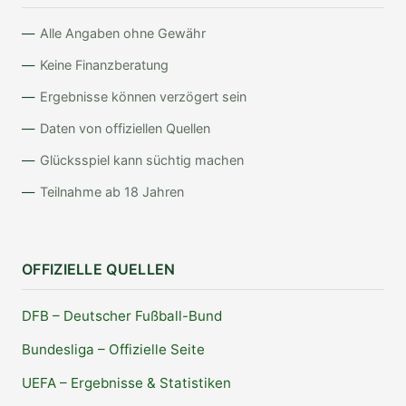
Alle Angaben ohne Gewähr
Keine Finanzberatung
Ergebnisse können verzögert sein
Daten von offiziellen Quellen
Glücksspiel kann süchtig machen
Teilnahme ab 18 Jahren
OFFIZIELLE QUELLEN
DFB – Deutscher Fußball-Bund
Bundesliga – Offizielle Seite
UEFA – Ergebnisse & Statistiken