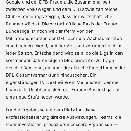
Google und der DFB-Frauen, die Zusammenarbeit
zwischen Volkswagen und dem DFB sowie zahlreiche
Club-Sponsorings zeigen, dass der wirtschaftliche
Rahmen wächst. Die wirtschaftliche Basis der Frauen-
Bundesliga ist noch weit entfernt von den
Milliardenumsätzen der DFL, aber die Wachstumsraten
sind beeindruckend, und der Abstand verringert sich mit
jeder Saison. Entscheidend wird sein, ob die Liga in den
kommenden Jahren eigene Medienrechte-Verträge
abschließen kann, die über die aktuelle Einbettung in die
DFL-Gesamtvermarktung hinausgehen. Ein
eigenständiger TV-Deal wäre ein Meilenstein, der die
finanzielle Unabhängigkeit der Frauen-Bundesliga auf
eine neue Stufe heben würde.
Für die Ergebnisse auf dem Platz hat diese
Professionalisierung direkte Auswirkungen. Teams, die
mehr investieren, produzieren bessere Ergebnisse —