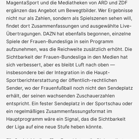
MagentaSport und die Mediatheken von ARD und ZDF
ergänzen das Angebot um Bewegtbilder. Wer Ergebnisse
nicht nur als Zahlen, sondern als Spielszenen sehen will,
findet dort Zusammenfassungen und ausgewählte Live-
Übertragungen. DAZN hat ebenfalls begonnen, einzelne
Spiele der Frauen-Bundesliga in sein Programm
aufzunehmen, was die Reichweite zusätzlich erhöht. Die
Sichtbarkeit der Frauen-Bundesliga in den Medien hat
sich verbessert, aber es bleibt Luft nach oben —
insbesondere bei der Integration in die Haupt-
Sportberichterstattung der öffentlich-rechtlichen
Sender, wo der Frauenfußball noch nicht den Sendeplatz
erhält, der seinen wachsenden Zuschauerzahlen
entspricht. Ein fester Sendeplatz in der Sportschau oder
ein regelmäßiges Zusammenfassungsformat im
Hauptprogramm wäre ein Signal, das die Sichtbarkeit
der Liga auf eine neue Stufe heben könnte.