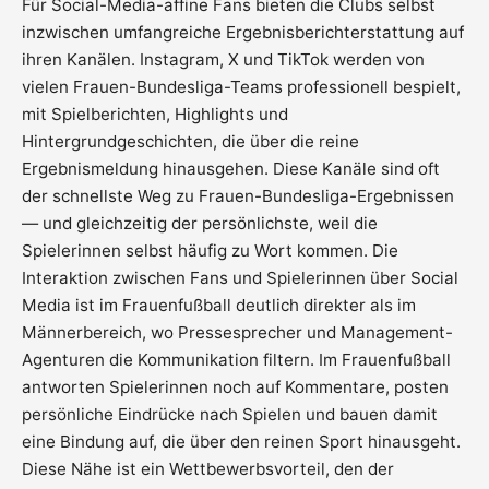
Für Social-Media-affine Fans bieten die Clubs selbst
inzwischen umfangreiche Ergebnisberichterstattung auf
ihren Kanälen. Instagram, X und TikTok werden von
vielen Frauen-Bundesliga-Teams professionell bespielt,
mit Spielberichten, Highlights und
Hintergrundgeschichten, die über die reine
Ergebnismeldung hinausgehen. Diese Kanäle sind oft
der schnellste Weg zu Frauen-Bundesliga-Ergebnissen
— und gleichzeitig der persönlichste, weil die
Spielerinnen selbst häufig zu Wort kommen. Die
Interaktion zwischen Fans und Spielerinnen über Social
Media ist im Frauenfußball deutlich direkter als im
Männerbereich, wo Pressesprecher und Management-
Agenturen die Kommunikation filtern. Im Frauenfußball
antworten Spielerinnen noch auf Kommentare, posten
persönliche Eindrücke nach Spielen und bauen damit
eine Bindung auf, die über den reinen Sport hinausgeht.
Diese Nähe ist ein Wettbewerbsvorteil, den der