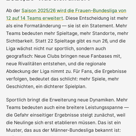
Ab der
Saison 2025/26 wird die Frauen-Bundesliga von
12 auf 14 Teams erweitert
. Diese Entscheidung ist mehr
als eine Formatänderung — sie ist ein Statement. Mehr
Teams bedeuten mehr Spieltage, mehr Standorte, mehr
Sichtbarkeit. Statt 22 Spieltage gibt es nun 26, und die
Liga wächst nicht nur sportlich, sondern auch
geografisch: Neue Clubs bringen neue Fanbases mit,
neue Rivalitäten entstehen, und die regionale
Abdeckung der Liga nimmt zu. Für Fans, die Ergebnisse
verfolgen, bedeutet das schlicht: mehr Spiele, mehr
Geschichten, ein dichterer Spielplan.
Sportlich bringt die Erweiterung neue Dynamiken. Mehr
Teams bedeuten auch eine breitere Leistungsspanne —
die Gefahr einseitiger Ergebnisse steigt zunächst, weil
die Neulinge sich erst etablieren müssen. Das ist ein
Muster, das aus der Männer-Bundesliga bekannt ist: