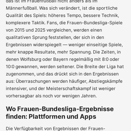
das ist im Frauenfußball nicht anders als im
Männerfußball. Was sich verändert, ist die sportliche
Qualität des Spiels: höheres Tempo, bessere Technik,
komplexere Taktik. Fans, die Frauen-Bundesliga-Spiele
von 2015 und 2025 vergleichen, werden einen
qualitativen Sprung feststellen, der sich in den
Ergebnissen widerspiegelt — weniger einseitige Spiele,
mehr knappe Resultate, mehr Spannung. Die Zeiten, in
denen Wolfsburg oder Bayern regelmäßig mit 8:0 oder
10:0 gewannen, werden seltener. Die Breite der Liga hat
zugenommen, und das drückt sich in den Ergebnissen
aus: Überraschungen werden häufiger, Abstiegskämpfe
intensiver, und der Meisterschaftskampf ist weniger
vorhersagbar als noch vor wenigen Jahren.
Wo Frauen-Bundesliga-Ergebnisse
finden: Plattformen und Apps
Die Verfügbarkeit von Ergebnissen der Frauen-