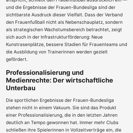
und die Ergebnisse der Frauen-Bundesliga sind der
sichtbarste Ausdruck dieser Vielfalt. Dass der Verband
den Frauenfußball nicht als Nebenschauplatz, sondern
als strategischen Wachstumsbereich betrachtet, zeigt
sich auch in der Infrastrukturförderung: Neue
Kunstrasenplätze, bessere Stadien für Frauenteams und
die Ausbildung von Trainerinnen werden gezielt
gefördert.
Professionalisierung und
Medienrechte: Der wirtschaftliche
Unterbau
Die sportlichen Ergebnisse der Frauen-Bundesliga
stehen nicht in einem Vakuum. Sie sind das Produkt
einer Professionalisierung, die in den letzten Jahren
deutlich an Tempo gewonnen hat. Immer mehr Clubs
schließen ihre Spielerinnen in Vollzeitverträge ein, die