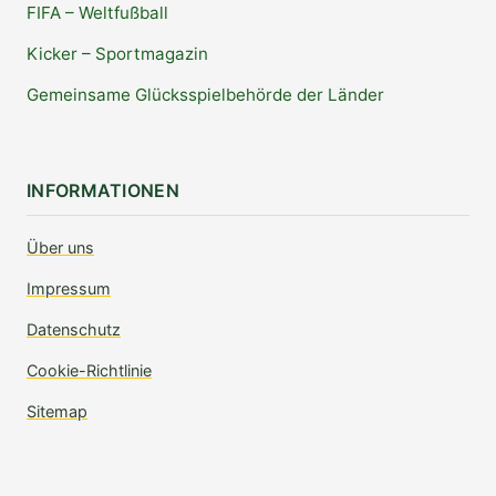
FIFA – Weltfußball
Kicker – Sportmagazin
Gemeinsame Glücksspielbehörde der Länder
INFORMATIONEN
Über uns
Impressum
Datenschutz
Cookie-Richtlinie
Sitemap