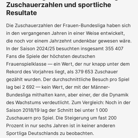
Zuschauerzahlen und sportliche
Resultate
Die Zuschauerzahlen der Frauen-Bundesliga haben sich
in den vergangenen Jahren in einer Weise entwickelt,
die noch vor einem Jahrzehnt undenkbar gewesen wäre.
In der Saison 2024/25 besuchten insgesamt 355 407
Fans die Spiele der höchsten deutschen
Frauenspielklasse — ein Wert, der nur knapp unter dem
Rekord des Vorjahres liegt, als 379 653 Zuschauer
gezählt wurden. Der durchschnittliche Besuch pro Spiel
lag bei 2 692 — kein Wert, der mit der Männer-
Bundesliga mithalten kann, aber einer, der die Dynamik
des Wachstums verdeutlicht. Zum Vergleich: Noch in der
Saison 2018/19 lag der Schnitt bei unter 1 000
Zuschauern pro Spiel. Die Steigerung um fast 200
Prozent in nur sechs Jahren ist in keiner anderen
Sportliga Deutschlands zu beobachten.