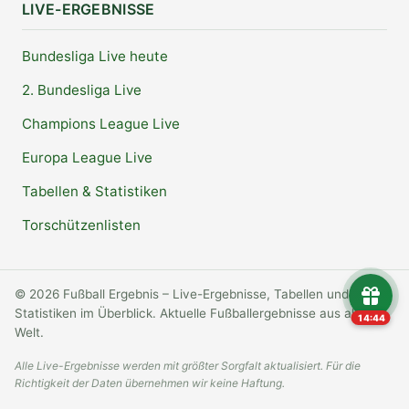
LIVE-ERGEBNISSE
Bundesliga Live heute
2. Bundesliga Live
Champions League Live
Europa League Live
Tabellen & Statistiken
Torschützenlisten
© 2026 Fußball Ergebnis – Live-Ergebnisse, Tabellen und
Statistiken im Überblick. Aktuelle Fußballergebnisse aus aller
14:43
Welt.
Alle Live-Ergebnisse werden mit größter Sorgfalt aktualisiert. Für die
Richtigkeit der Daten übernehmen wir keine Haftung.