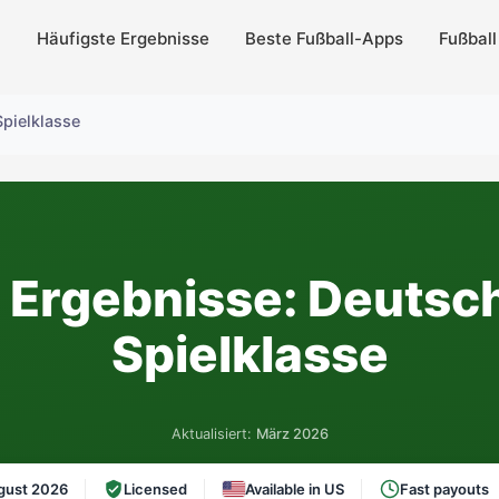
a
Häufigste Ergebnisse
Beste Fußball-Apps
Fußball
Spielklasse
a Ergebnisse: Deutsch
Spielklasse
Aktualisiert:
März 2026
gust 2026
Licensed
Available in US
Fast payouts