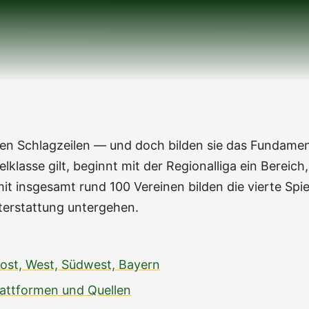
 den Schlagzeilen — und doch bilden sie das Fundame
pielklasse gilt, beginnt mit der Regionalliga ein Berei
 mit insgesamt rund 100 Vereinen bilden die vierte Spi
hterstattung untergehen.
dost, West, Südwest, Bayern
lattformen und Quellen