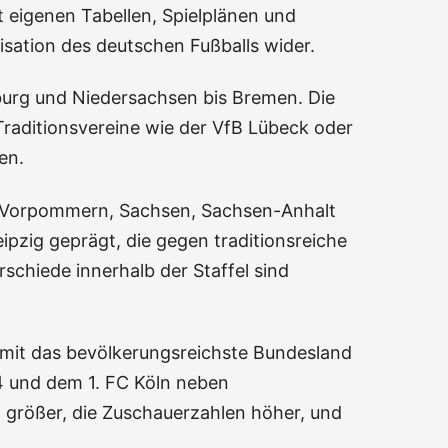
it eigenen Tabellen, Spielplänen und
nisation des deutschen Fußballs wider.
urg und Niedersachsen bis Bremen. Die
. Traditionsvereine wie der VfB Lübeck oder
en.
rg-Vorpommern, Sachsen, Sachsen-Anhalt
ipzig geprägt, die gegen traditionsreiche
schiede innerhalb der Staffel sind
 damit das bevölkerungsreichste Bundesland
4 und dem 1. FC Köln neben
 größer, die Zuschauerzahlen höher, und