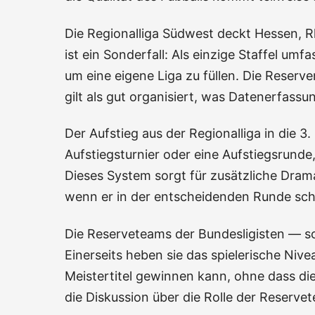
Die Regionalliga Südwest deckt Hessen, R
ist ein Sonderfall: Als einzige Staffel u
um eine eigene Liga zu füllen. Die Reserv
gilt als gut organisiert, was Datenerfass
Der Aufstieg aus der Regionalliga in die 3.
Aufstiegsturnier oder eine Aufstiegsrunde,
Dieses System sorgt für zusätzliche Dram
wenn er in der entscheidenden Runde sche
Die Reserveteams der Bundesligisten — so
Einerseits heben sie das spielerische Niv
Meistertitel gewinnen kann, ohne dass dies
die Diskussion über die Rolle der Reservet