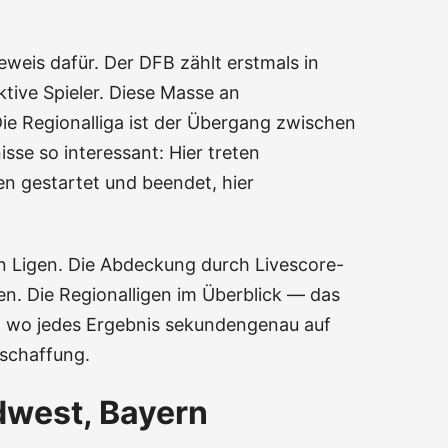
eweis dafür. Der DFB zählt erstmals in
ktive Spieler. Diese Masse an
Die Regionalliga ist der Übergang zwischen
se so interessant: Hier treten
n gestartet und beendet, hier
ren Ligen. Die Abdeckung durch Livescore-
en. Die Regionalligen im Überblick — das
a, wo jedes Ergebnis sekundengenau auf
eschaffung.
üdwest, Bayern