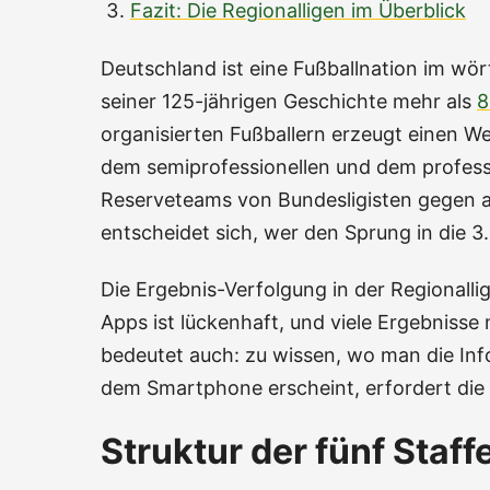
Fazit: Die Regionalligen im Überblick
Deutschland ist eine Fußballnation im wört
seiner 125-jährigen Geschichte mehr als
8
organisierten Fußballern erzeugt einen We
dem semiprofessionellen und dem professi
Reserveteams von Bundesligisten gegen am
entscheidet sich, wer den Sprung in die 3.
Die Ergebnis-Verfolgung in der Regionalli
Apps ist lückenhaft, und viele Ergebnisse
bedeutet auch: zu wissen, wo man die Inf
dem Smartphone erscheint, erfordert die 
Struktur der fünf Staf