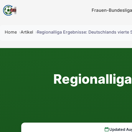
Frauen-Bundeslig
Home
Artikel
Regionalliga Ergebnisse: Deutschlands vierte 
Regionallig
Updated Au