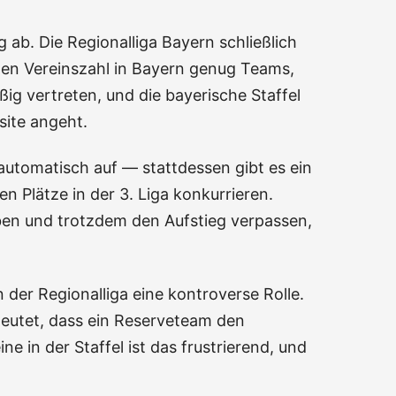
ab. Die Regionalliga Bayern schließlich
hohen Vereinszahl in Bayern genug Teams,
ig vertreten, und die bayerische Staffel
site angeht.
gt automatisch auf — stattdessen gibt es ein
en Plätze in der 3. Liga konkurrieren.
aben und trotzdem den Aufstieg verpassen,
er Regionalliga eine kontroverse Rolle.
edeutet, dass ein Reserveteam den
e in der Staffel ist das frustrierend, und