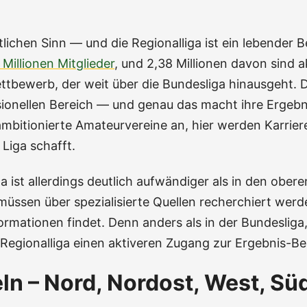
lichen Sinn — und die Regionalliga ist ein lebender B
 Millionen Mitglieder
, und 2,38 Millionen davon sind a
ttbewerb, der weit über die Bundesliga hinausgeht. 
onellen Bereich — und genau das macht ihre Ergebnis
bitionierte Amateurvereine an, hier werden Karriere
 Liga schafft.
ga ist allerdings deutlich aufwändiger als in den obe
 müssen über spezialisierte Quellen recherchiert werd
ormationen findet. Denn anders als in der Bundeslig
Regionalliga einen aktiveren Zugang zur Ergebnis-B
feln – Nord, Nordost, West, S