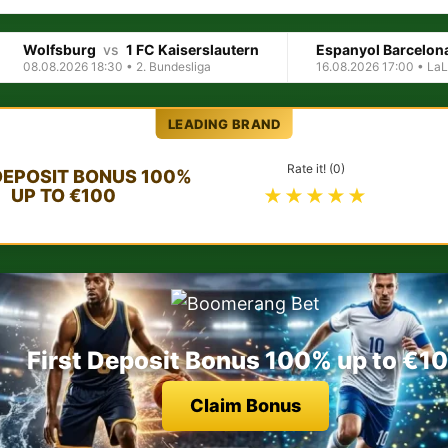
olfsburg
vs
1 FC Kaiserslautern
Espanyol Barcelona
vs
8.08.2026 18:30 • 2. Bundesliga
16.08.2026 17:00 • LaLiga
LEADING BRAND
Rate it! (0)
DEPOSIT BONUS 100%
UP TO €100
★★★★★
First Deposit Bonus 100% up to €1
Claim Bonus