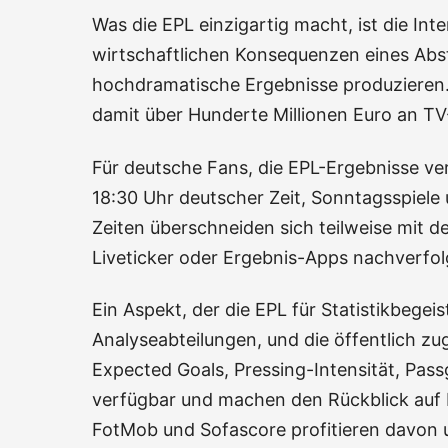
Was die EPL einzigartig macht, ist die In
wirtschaftlichen Konsequenzen eines Absti
hochdramatische Ergebnisse produzieren. 
damit über Hunderte Millionen Euro an T
Für deutsche Fans, die EPL-Ergebnisse ver
18:30 Uhr deutscher Zeit, Sonntagsspiele 
Zeiten überschneiden sich teilweise mit d
Liveticker oder Ergebnis-Apps nachverfol
Ein Aspekt, der die EPL für Statistikbegei
Analyseabteilungen, und die öffentlich zu
Expected Goals, Pressing-Intensität, Passg
verfügbar und machen den Rückblick auf Er
FotMob und Sofascore profitieren davon und