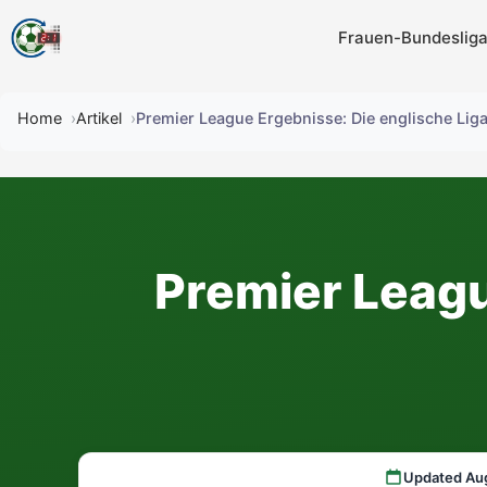
Frauen-Bundeslig
Home
Artikel
Premier League Ergebnisse: Die englische Lig
Premier Leagu
Updated Au