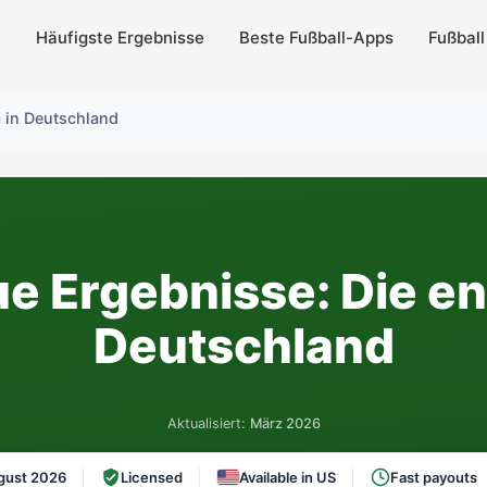
a
Häufigste Ergebnisse
Beste Fußball-Apps
Fußball
a in Deutschland
e Ergebnisse: Die eng
Deutschland
Aktualisiert:
März 2026
gust 2026
Licensed
Available in US
Fast payouts