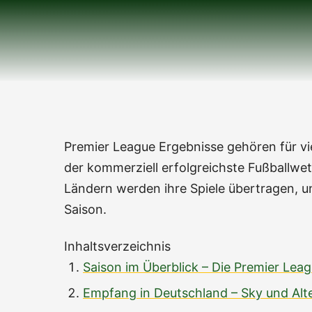
Premier League Ergebnisse gehören für viel
der kommerziell erfolgreichste Fußballwet
Ländern werden ihre Spiele übertragen, u
Saison.
Inhaltsverzeichnis
Saison im Überblick – Die Premier Leag
Empfang in Deutschland – Sky und Alt