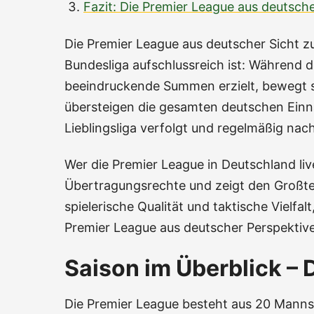
Fazit: Die Premier League aus deutsche
Die Premier League aus deutscher Sicht zu
Bundesliga aufschlussreich ist: Während 
beeindruckende Summen erzielt, bewegt si
übersteigen die gesamten deutschen Einn
Lieblingsliga verfolgt und regelmäßig nac
Wer die Premier League in Deutschland live
Übertragungsrechte und zeigt den Großteil 
spielerische Qualität und taktische Vielfa
Premier League aus deutscher Perspektive e
Saison im Überblick – 
Die Premier League besteht aus 20 Mannsch