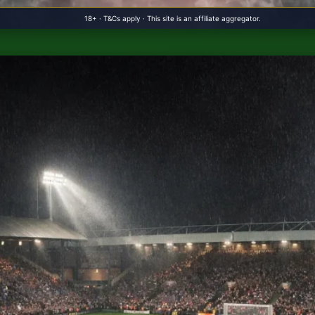
18+ · T&Cs apply · This site is an affiliate aggregator.