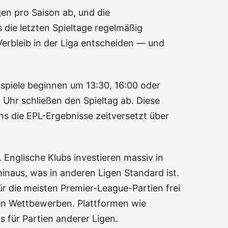
gen pro Saison ab, und die
 die letzten Spieltage regelmäßig
erbleib in der Liga entscheiden — und
sspiele beginnen um 13:30, 16:00 oder
 Uhr schließen den Spieltag ab. Diese
ns die EPL-Ergebnisse zeitversetzt über
. Englische Klubs investieren massiv in
hinaus, was in anderen Ligen Standard ist.
für die meisten Premier-League-Partien frei
eren Wettbewerben. Plattformen wie
s für Partien anderer Ligen.