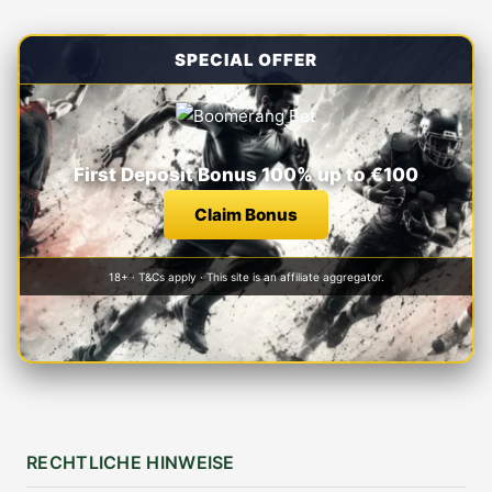
SPECIAL OFFER
First Deposit Bonus 100% up to €100
Claim Bonus
18+ · T&Cs apply · This site is an affiliate aggregator.
RECHTLICHE HINWEISE