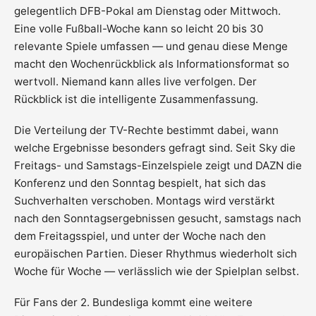
gelegentlich DFB-Pokal am Dienstag oder Mittwoch.
Eine volle Fußball-Woche kann so leicht 20 bis 30
relevante Spiele umfassen — und genau diese Menge
macht den Wochenrückblick als Informationsformat so
wertvoll. Niemand kann alles live verfolgen. Der
Rückblick ist die intelligente Zusammenfassung.
Die Verteilung der TV-Rechte bestimmt dabei, wann
welche Ergebnisse besonders gefragt sind. Seit Sky die
Freitags- und Samstags-Einzelspiele zeigt und DAZN die
Konferenz und den Sonntag bespielt, hat sich das
Suchverhalten verschoben. Montags wird verstärkt
nach den Sonntagsergebnissen gesucht, samstags nach
dem Freitagsspiel, und unter der Woche nach den
europäischen Partien. Dieser Rhythmus wiederholt sich
Woche für Woche — verlässlich wie der Spielplan selbst.
Für Fans der 2. Bundesliga kommt eine weitere