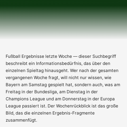
Fußball Ergebnisse letzte Woche — dieser Suchbegriff
beschreibt ein Informationsbedürfnis, das über den
einzelnen Spieltag hinausgeht. Wer nach der gesamten
vergangenen Woche fragt, will nicht nur wissen, wie
Bayern am Samstag gespielt hat, sondern auch, was am
Freitag in der Bundesliga, am Dienstag in der
Champions League und am Donnerstag in der Europa
League passiert ist. Der Wochenrückblick ist das große
Bild, das die einzelnen Ergebnis-Fragmente
zusammenfügt.