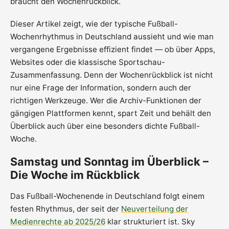
braucht den Wochenrückblick.
Dieser Artikel zeigt, wie der typische Fußball-
Wochenrhythmus in Deutschland aussieht und wie man
vergangene Ergebnisse effizient findet — ob über Apps,
Websites oder die klassische Sportschau-
Zusammenfassung. Denn der Wochenrückblick ist nicht
nur eine Frage der Information, sondern auch der
richtigen Werkzeuge. Wer die Archiv-Funktionen der
gängigen Plattformen kennt, spart Zeit und behält den
Überblick auch über eine besonders dichte Fußball-
Woche.
Samstag und Sonntag im Überblick –
Die Woche im Rückblick
Das Fußball-Wochenende in Deutschland folgt einem
festen Rhythmus, der seit der
Neuverteilung der
Medienrechte ab 2025/26
klar strukturiert ist. Sky