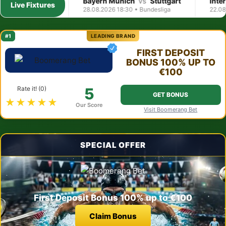
na
vs
Levante
Bayern Munich
vs
Stuttgart
Inter
v
Live Fixtures
Liga
28.08.2026 18:30 • Bundesliga
22.08.20
#1
LEADING BRAND
FIRST DEPOSIT
BONUS 100% UP TO
€100
Rate it! (0)
5
GET BONUS
★★★★★
Our Score
Visit Boomerang Bet
SPECIAL OFFER
First Deposit Bonus 100% up to €100
Claim Bonus